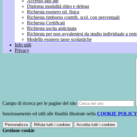
Accesso agli atti
Diploma modalità ritiro e delega
Richiesta esonero ed. fisica
Richiesta rimborso contrib. scol. con percentuali
Richiesta Certificati
Richiesta uscita anticipata
Richiesta per non avvalentesi da studio individuale a entr
Modello esonero tasse scolastiche
Info utili
Privacy
Campo di ricerca per le pagine del sito
funzionamento ed utili alle finalità illustrate nella
COOKIE POLIC
Personalizza
Rifiuta tutti
i cookies
Accetta tutti
i cookies
Gestione cookie