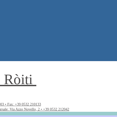
. Ròiti
003 • Fax: +39 0532 210133
ursale: Via Azzo Novello, 2 • +39 0532 212042