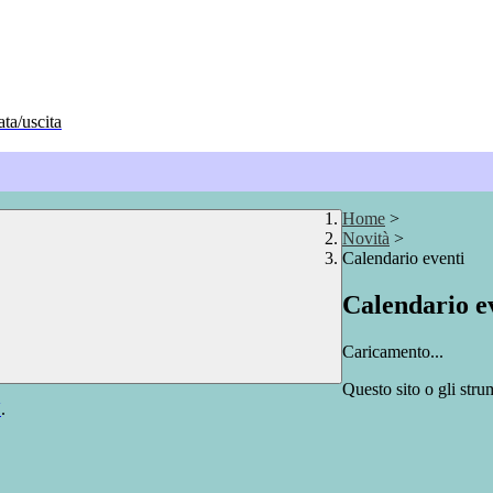
ata/uscita
Home
>
Novità
>
Calendario eventi
Calendario e
Caricamento...
Questo sito o gli stru
Y
.