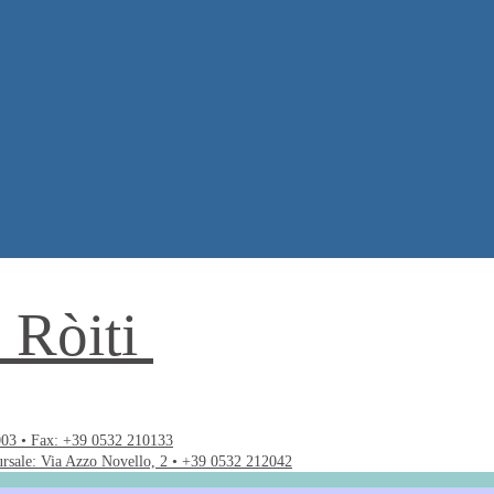
. Ròiti
003 • Fax: +39 0532 210133
ursale: Via Azzo Novello, 2 • +39 0532 212042