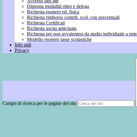
Accesso agli atti
Diploma modalità ritiro e delega
Richiesta esonero ed. fisica
Richiesta rimborso contrib. scol. con percentuali
Richiesta Certificati
Richiesta uscita anticipata
Richiesta per non avvalentesi da studio individuale a entr
Modello esonero tasse scolastiche
Info utili
Privacy
Campo di ricerca per le pagine del sito