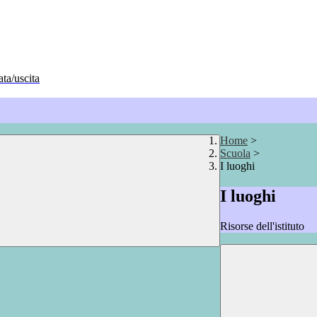
ata/uscita
Home
>
Scuola
>
I luoghi
I luoghi
Risorse dell'istituto