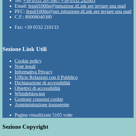
Tel:
+39 0532 207390 / +39 0532 242003
Email:
feps01000n@istruzione.it
Link per inviare una mail
PEC:
feps01000n@pec.istruzione.it
Link per inviare una mail
C.F.: 80008040380
Fax: +39 0532 210133
Sezione Link Utili
Cookie policy
Note legali
Informativa Privacy
Ufficio Relazioni con il Pubblico
Dichiarazione di accessibilità
Obiettivi di accessibilità
Whistleblowing
Gestione consensi cookie
Amministrazione trasparente
Pagina visualizzata
5165
volte
Sezione Copyright