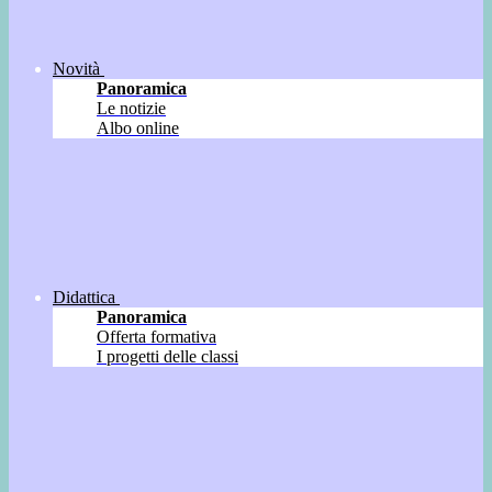
Novità
Panoramica
Le notizie
Albo online
Didattica
Panoramica
Offerta formativa
I progetti delle classi