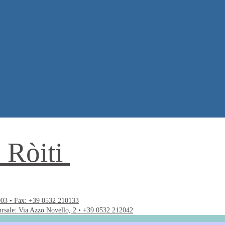
. Ròiti
003 • Fax: +39 0532 210133
ursale: Via Azzo Novello, 2 • +39 0532 212042