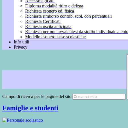
Accesso agli atti
Diploma modalità ritiro e delega
Richiesta esonero ed. fisica
Richiesta rimborso contrib. scol. con percentuali
Richiesta Certificati
Richiesta uscita anticipata
Richiesta per non avvalentesi da studio individuale a entr
Modello esonero tasse scolastiche
Info utili
Privacy
Campo di ricerca per le pagine del sito
Famiglie e studenti