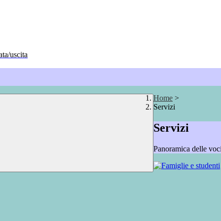
ata/uscita
Home
>
Servizi
Servizi
Panoramica delle voc