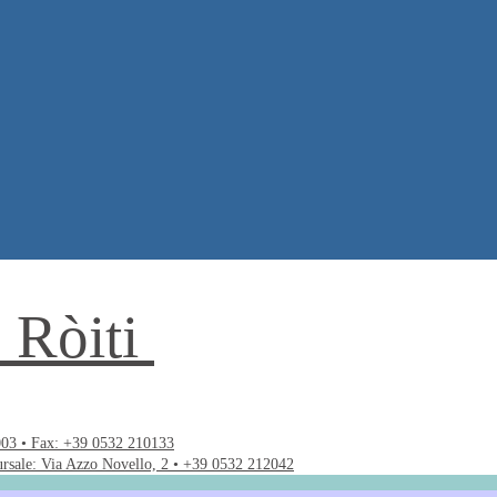
. Ròiti
003 • Fax: +39 0532 210133
ursale: Via Azzo Novello, 2 • +39 0532 212042