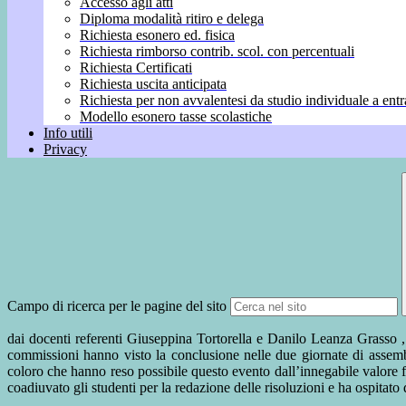
Accesso agli atti
Diploma modalità ritiro e delega
Richiesta esonero ed. fisica
Richiesta rimborso contrib. scol. con percentuali
Richiesta Certificati
Richiesta uscita anticipata
Richiesta per non avvalentesi da studio individuale a entr
Modello esonero tasse scolastiche
Info utili
Privacy
Campo di ricerca per le pagine del sito
dai docenti referenti Giuseppina Tortorella e Danilo Leanza Grasso ,
commissioni hanno visto la conclusione nelle due giornate di assembl
coloro che hanno reso possibile questo evento dall’innegabile valore fo
coadiuvato gli studenti per la redazione delle risoluzioni e ha ospitat