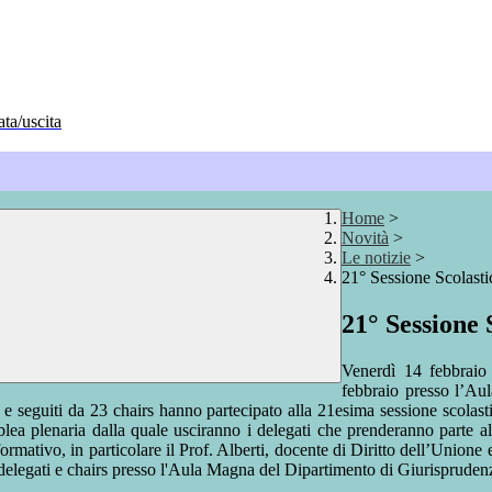
ata/uscita
Home
>
Novità
>
Le notizie
>
21° Sessione Scolasti
21° Sessione 
Venerdì 14 febbraio
febbraio presso l’Aul
 e seguiti da 23 chairs hanno partecipato alla 21esima sessione scolast
ea plenaria dalla quale usciranno i delegati che prenderanno parte al
rmativo, in particolare il Prof. Alberti, docente di Diritto dell’Unione e
o delegati e chairs presso l'Aula Magna del Dipartimento di Giurispruden