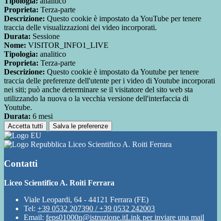
Tipologia:
analitico
Proprieta:
Terza-parte
Descrizione:
Questo cookie è impostato da YouTube per tenere
traccia delle visualizzazioni dei video incorporati.
Durata:
Sessione
Nome:
VISITOR_INFO1_LIVE
Tipologia:
analitico
Proprieta:
Terza-parte
Descrizione:
Questo cookie è impostato da Youtube per tenere
traccia delle preferenze dell'utente per i video di Youtube incorporati
nei siti; può anche determinare se il visitatore del sito web sta
utilizzando la nuova o la vecchia versione dell'interfaccia di
Youtube.
Durata:
6 mesi
Accetta tutti
Salva le preferenze
Liceo Scientifico A. Roiti Ferrara
Contatti
Liceo Scientifico A. Roiti Ferrara
Viale Leopardi, 64 - 44121 Ferrara (FE)
Tel:
+39 0532 207390 / +39 0532 242003
Email:
feps01000n@istruzione.it
Link per inviare una mail