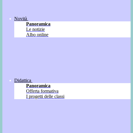
Novità
Panoramica
Le notizie
Albo online
Didattica
Panoramica
Offerta formativa
I progetti delle classi