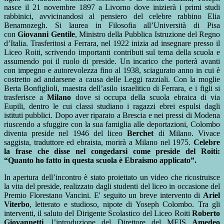
nasce il 21 novembre 1897 a Livorno dove inizierà i primi studi
rabbinici, avvicinandosi al pensiero del celebre rabbino Elia
Benamozegh. Si laurea in Filosofia all’Università di Pisa
con
Giovanni Gentile
, Ministro della Pubblica Istruzione del Regno
d’Italia. Trasferitosi a Ferrara, nel 1922 inizia ad insegnare presso il
Liceo Roiti, scrivendo importanti contributi sul tema della scuola e
assumendo poi il ruolo di preside. Un incarico che porterà avanti
con impegno e autorevolezza fino al 1938, sciagurato anno in cui è
costretto ad andarsene a causa delle Leggi razziali. Con la moglie
Berta Bonfiglioli, maestra dell’asilo israelitico di Ferrara, e i figli si
trasferisce a
Milano
dove si occupa della scuola ebraica di via
Eupili, dentro le cui classi studiano i ragazzi ebrei espulsi dagli
istituti pubblici. Dopo aver riparato a Brescia e nei pressi di Modena
riuscendo a sfuggire con la sua famiglia alle deportazioni, Colombo
diventa preside nel 1946 del liceo
Berchet
di Milano. Vivace
saggista, traduttore ed ebraista, morirà a Milano nel 1975.
Celebre
la frase che disse nel congedarsi come preside del Roiti:
“Quanto ho fatto in questa scuola è Ebraismo applicato”.
In apertura dell’incontro è stato proiettato un video che ricostruisce
la vita del preside, realizzato dagli studenti del liceo in occasione del
Premio Florestano Vancini. E' seguito un breve intervento di
Ariel
Viterbo
, letterato e studioso, nipote di Yoseph Colombo. Tra gli
interventi, il saluto del Dirigente Scolastico del Liceo Roiti
Roberto
Giovannetti
, l’introduzione del Direttore del MEIS
Amedeo