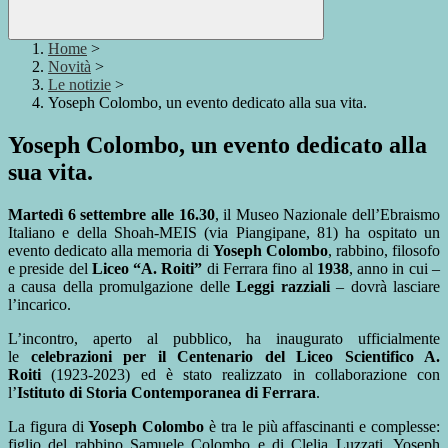
Home
>
Novità
>
Le notizie
>
Yoseph Colombo, un evento dedicato alla sua vita.
Yoseph Colombo, un evento dedicato alla
sua vita.
Martedì 6 settembre alle 16.30
, il Museo Nazionale dell’Ebraismo
Italiano e della Shoah-MEIS (via Piangipane, 81) ha ospitato un
evento dedicato alla memoria di
Yoseph Colombo
, rabbino, filosofo
e preside del
Liceo “A. Roiti”
di Ferrara fino al
1938
, anno in cui –
a causa della promulgazione delle
Leggi razziali
– dovrà lasciare
l’incarico.
L’incontro, aperto al pubblico, ha inaugurato ufficialmente
le
celebrazioni per il Centenario del Liceo Scientifico A.
Roiti
(1923-2023) ed è stato realizzato in collaborazione con
l’
Istituto di Storia Contemporanea di Ferrara
.
La figura di
Yoseph Colombo
è tra le più affascinanti e complesse:
figlio del rabbino Samuele Colombo e di Clelia Luzzati, Yoseph