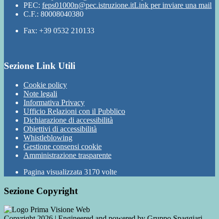
PEC:
feps01000n@pec.istruzione.it
Link per inviare una mail
C.F.: 80008040380
Fax: +39 0532 210133
Sezione Link Utili
Cookie policy
Note legali
Informativa Privacy
Ufficio Relazioni con il Pubblico
Dichiarazione di accessibilità
Obiettivi di accessibilità
Whistleblowing
Gestione consensi cookie
Amministrazione trasparente
Pagina visualizzata
3170
volte
Sezione Copyright
Copyright 2026 | Engineered and powered by Gruppo Spaggiari