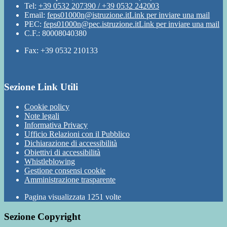
Tel:
+39 0532 207390 / +39 0532 242003
Email:
feps01000n@istruzione.it
Link per inviare una mail
PEC:
feps01000n@pec.istruzione.it
Link per inviare una mail
C.F.: 80008040380
Fax: +39 0532 210133
Sezione Link Utili
Cookie policy
Note legali
Informativa Privacy
Ufficio Relazioni con il Pubblico
Dichiarazione di accessibilità
Obiettivi di accessibilità
Whistleblowing
Gestione consensi cookie
Amministrazione trasparente
Pagina visualizzata
1251
volte
Sezione Copyright