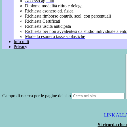
Accesso agli atti
Diploma modalità ritiro e delega
Richiesta esonero ed. fisica
Richiesta rimborso contrib. scol. con percentuali
Richiesta Certificati
Richiesta uscita anticipata
Richiesta per non avvalentesi da studio individuale a entr
Modello esonero tasse scolastiche
Info utili
Privacy
Campo di ricerca per le pagine del sito
LINK ALL
Si ricorda che