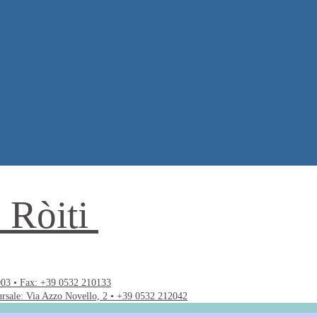
. Ròiti
003 • Fax: +39 0532 210133
ursale: Via Azzo Novello, 2 • +39 0532 212042