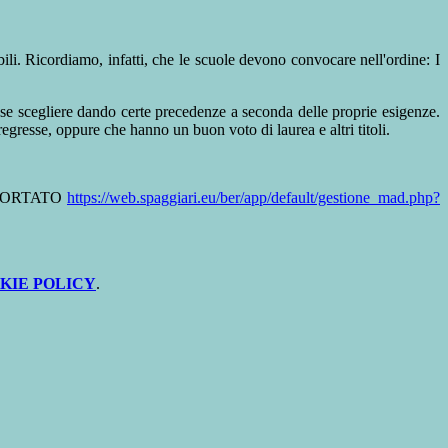
ili. Ricordiamo, infatti, che le scuole devono convocare nell'ordine: I
e scegliere dando certe precedenze a seconda delle proprie esigenze.
gresse, oppure che hanno un buon voto di laurea e altri titoli.
IPORTATO
https://web.spaggiari.eu/ber/app/default/gestione_mad.php?
KIE POLICY
.