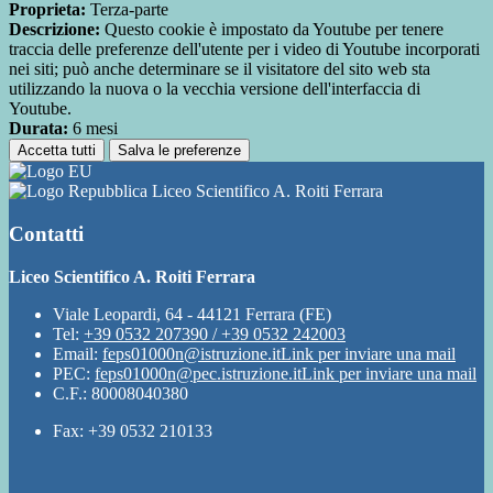
Proprieta:
Terza-parte
Descrizione:
Questo cookie è impostato da Youtube per tenere
traccia delle preferenze dell'utente per i video di Youtube incorporati
nei siti; può anche determinare se il visitatore del sito web sta
utilizzando la nuova o la vecchia versione dell'interfaccia di
Youtube.
Durata:
6 mesi
Accetta tutti
Salva le preferenze
Liceo Scientifico A. Roiti Ferrara
Contatti
Liceo Scientifico A. Roiti Ferrara
Viale Leopardi, 64 - 44121 Ferrara (FE)
Tel:
+39 0532 207390 / +39 0532 242003
Email:
feps01000n@istruzione.it
Link per inviare una mail
PEC:
feps01000n@pec.istruzione.it
Link per inviare una mail
C.F.: 80008040380
Fax: +39 0532 210133