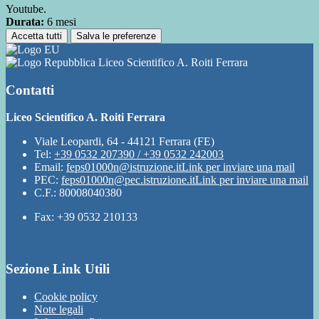
Youtube.
Durata:
6 mesi
Accetta tutti
Salva le preferenze
Liceo Scientifico A. Roiti Ferrara
Contatti
Liceo Scientifico A. Roiti Ferrara
Viale Leopardi, 64 - 44121 Ferrara (FE)
Tel:
+39 0532 207390 / +39 0532 242003
Email:
feps01000n@istruzione.it
Link per inviare una mail
PEC:
feps01000n@pec.istruzione.it
Link per inviare una mail
C.F.: 80008040380
Fax: +39 0532 210133
Sezione Link Utili
Cookie policy
Note legali