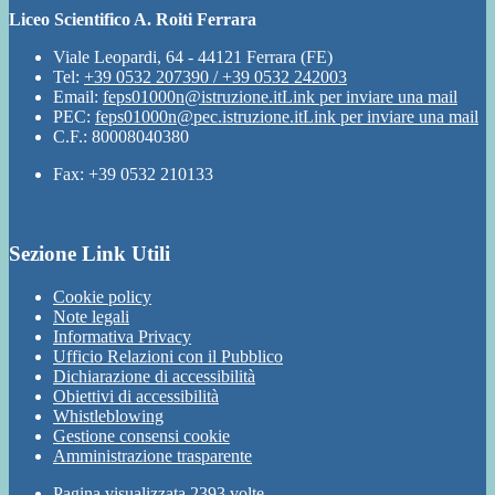
Liceo Scientifico A. Roiti Ferrara
Viale Leopardi, 64 - 44121 Ferrara (FE)
Tel:
+39 0532 207390 / +39 0532 242003
Email:
feps01000n@istruzione.it
Link per inviare una mail
PEC:
feps01000n@pec.istruzione.it
Link per inviare una mail
C.F.: 80008040380
Fax: +39 0532 210133
Sezione Link Utili
Cookie policy
Note legali
Informativa Privacy
Ufficio Relazioni con il Pubblico
Dichiarazione di accessibilità
Obiettivi di accessibilità
Whistleblowing
Gestione consensi cookie
Amministrazione trasparente
Pagina visualizzata
2393
volte