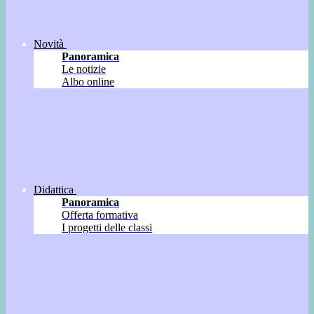
Novità
Panoramica
Le notizie
Albo online
Didattica
Panoramica
Offerta formativa
I progetti delle classi