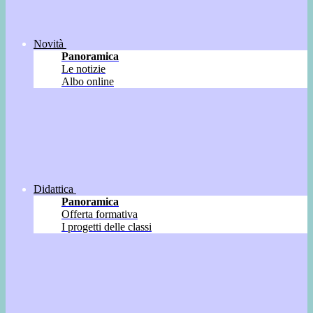
Novità
Panoramica
Le notizie
Albo online
Didattica
Panoramica
Offerta formativa
I progetti delle classi