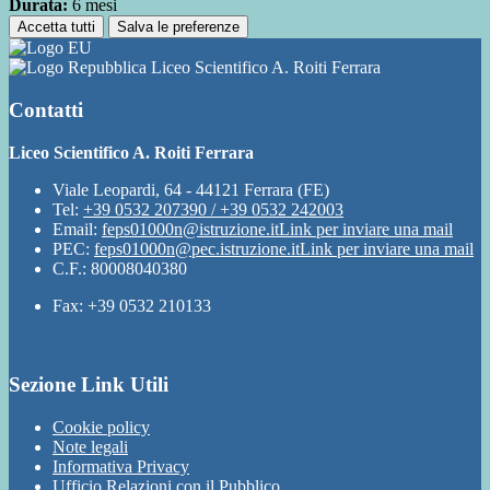
Durata:
6 mesi
Accetta tutti
Salva le preferenze
Liceo Scientifico A. Roiti Ferrara
Contatti
Liceo Scientifico A. Roiti Ferrara
Viale Leopardi, 64 - 44121 Ferrara (FE)
Tel:
+39 0532 207390 / +39 0532 242003
Email:
feps01000n@istruzione.it
Link per inviare una mail
PEC:
feps01000n@pec.istruzione.it
Link per inviare una mail
C.F.: 80008040380
Fax: +39 0532 210133
Sezione Link Utili
Cookie policy
Note legali
Informativa Privacy
Ufficio Relazioni con il Pubblico