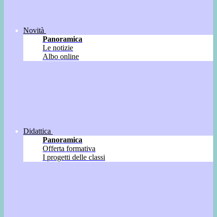
Novità
Panoramica
Le notizie
Albo online
Didattica
Panoramica
Offerta formativa
I progetti delle classi