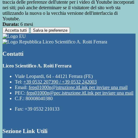
traccia delle preferenze dell'utente per i video di Youtube incorporati
nei siti; può anche determinare se il visitatore del sito web sta
utilizzando la nuova o la vecchia versione dell'interfaccia di
Youtube.
Durata:
6 mesi
Accetta tutti
Salva le preferenze
Liceo Scientifico A. Roiti Ferrara
Contatti
Liceo Scientifico A. Roiti Ferrara
Viale Leopardi, 64 - 44121 Ferrara (FE)
Tel:
+39 0532 207390 / +39 0532 242003
Email:
feps01000n@istruzione.it
Link per inviare una mail
PEC:
feps01000n@pec.istruzione.it
Link per inviare una mail
C.F.: 80008040380
Fax: +39 0532 210133
Sezione Link Utili