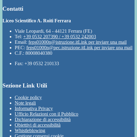
Contatti
Liceo Scientifico A. Roiti Ferrara
Viale Leopardi, 64 - 44121 Ferrara (FE)
Tel:
+39 0532 207390 / +39 0532 242003
Email:
feps01000n@istruzione.it
Link per inviare una mail
PEC:
feps01000n@pec.istruzione.it
Link per inviare una mail
C.F.: 80008040380
Fax: +39 0532 210133
Sezione Link Utili
Cookie policy
Note legali
Informativa Privacy
Ufficio Relazioni con il Pubblico
Dichiarazione di accessibilità
Obiettivi di accessibilità
Whistleblowing
Gestione consensi cookie