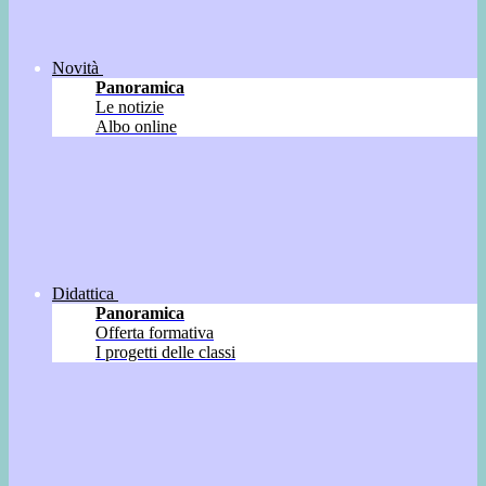
Novità
Panoramica
Le notizie
Albo online
Didattica
Panoramica
Offerta formativa
I progetti delle classi