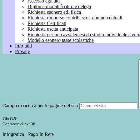
Accesso agli atti
Diploma modalità ritiro e delega
Richiesta esonero ed. fisica
Richiesta rimborso contrib. scol. con percentuali
Richiesta Certificati
Richiesta uscita anticipata
Richiesta per non avvalentesi da studio individuale a entr
Modello esonero tasse scolastiche
Info utili
Privacy
Campo di ricerca per le pagine del sito
File PDF
Contatore click: 38
Infografica - Pago In Rete