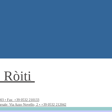
. Ròiti
003 • Fax: +39 0532 210133
ursale: Via Azzo Novello, 2 • +39 0532 212042