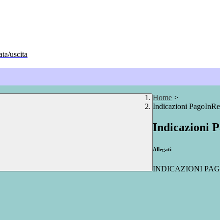
ata/uscita
Home
>
Indicazioni PagoInR
Indicazioni 
Allegati
INDICAZIONI PAG