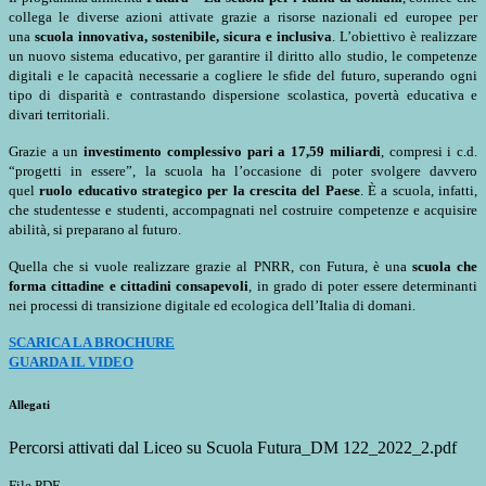
collega le diverse azioni attivate grazie a risorse nazionali ed europee per
una
scuola innovativa, sostenibile, sicura e inclusiva
. L’obiettivo è realizzare
un nuovo sistema educativo, per garantire il diritto allo studio, le competenze
digitali e le capacità necessarie a cogliere le sfide del futuro, superando ogni
tipo di disparità e contrastando dispersione scolastica, povertà educativa e
divari territoriali.
Grazie a un
investimento complessivo pari a 17,59 miliardi
, compresi i c.d.
“progetti in essere”, la scuola ha l’occasione di poter svolgere davvero
quel
ruolo educativo strategico per la crescita del Paese
. È a scuola, infatti,
che studentesse e studenti, accompagnati nel costruire competenze e acquisire
abilità, si preparano al futuro.
Quella che si vuole realizzare grazie al PNRR, con Futura, è una
scuola che
forma cittadine e cittadini consapevoli
, in grado di poter essere determinanti
nei processi di transizione digitale ed ecologica dell’Italia di domani.
SCARICA LA BROCHURE
GUARDA IL VIDEO
Allegati
Percorsi attivati dal Liceo su Scuola Futura_DM 122_2022_2.pdf
File PDF