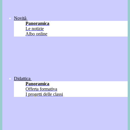
Novità
Panoramica
Le notizie
Albo online
Didattica
Panoramica
Offerta formativa
I progetti delle classi