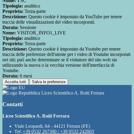
Nome:
YSC
Tipologia:
analitico
Proprieta:
Terza-parte
Descrizione:
Questo cookie è impostato da YouTube per tenere
traccia delle visualizzazioni dei video incorporati.
Durata:
Sessione
Nome:
VISITOR_INFO1_LIVE
Tipologia:
analitico
Proprieta:
Terza-parte
Descrizione:
Questo cookie è impostato da Youtube per tenere
traccia delle preferenze dell'utente per i video di Youtube incorporati
nei siti; può anche determinare se il visitatore del sito web sta
utilizzando la nuova o la vecchia versione dell'interfaccia di
Youtube.
Durata:
6 mesi
Accetta tutti
Salva le preferenze
Liceo Scientifico A. Roiti Ferrara
Contatti
Liceo Scientifico A. Roiti Ferrara
Viale Leopardi, 64 - 44121 Ferrara (FE)
Tel:
+39 0532 207390 / +39 0532 242003