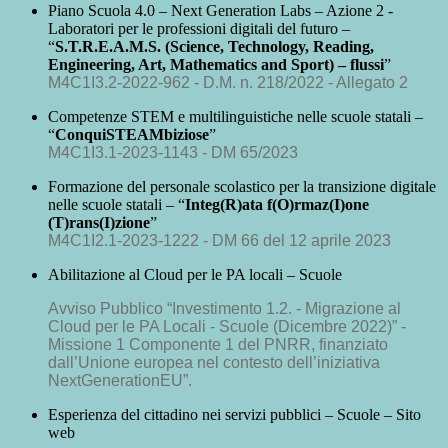
Piano Scuola 4.0 – Next Generation Labs –
Azione 2 -
Laboratori per le professioni digitali del futuro –
“
S.T.R.E.A.M.S. (Science, Technology, Reading,
Engineering, Art, Mathematics and Sport
) –
flussi
”
M4C1I3.2-2022-962 - D.M. n. 218/2022 - Allegato 2
Competenze STEM e multilinguistiche nelle scuole statali –
“
Conqui
STE
A
M
biziose
”
M4C1I3.1-2023-1143 -
DM 65/2023
Formazione del personale scolastico per la transizione digitale
nelle scuole statali – “
Integ(R)ata f(O)rmaz(I)one
(T)rans(I)zione
”
M4C1I2.1-2023-1222 -
DM 66 del 12 aprile 2023
Abilitazione al Cloud per le PA locali – Scuole
Avviso Pubblico “Investimento 1.2. - Migrazione al
Cloud per le PA Locali - Scuole (Dicembre 2022)” -
Missione 1 Componente 1 del PNRR, finanziato
dall’Unione europea nel contesto dell’iniziativa
NextGenerationEU”.
Esperienza del cittadino nei servizi pubblici – Scuole – Sito
web