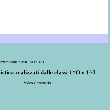
alizzati dalle classi 1^O e 1^J
istica realizzati dalle classi 1^O e 1^J
Video Centenario