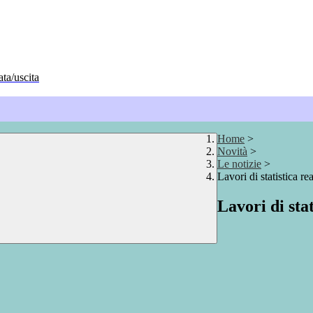
ata/uscita
Home
>
Novità
>
Le notizie
>
Lavori di statistica re
Lavori di stat