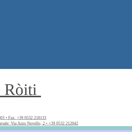
. Ròiti
003 • Fax: +39 0532 210133
ursale: Via Azzo Novello, 2 • +39 0532 212042