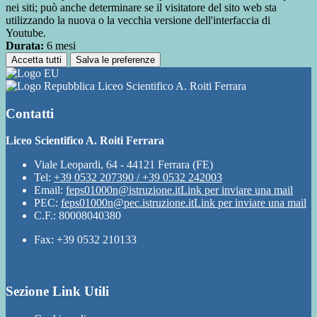
nei siti; può anche determinare se il visitatore del sito web sta
utilizzando la nuova o la vecchia versione dell'interfaccia di
Youtube.
Durata:
6 mesi
Accetta tutti
Salva le preferenze
Liceo Scientifico A. Roiti Ferrara
Contatti
Liceo Scientifico A. Roiti Ferrara
Viale Leopardi, 64 - 44121 Ferrara (FE)
Tel:
+39 0532 207390 / +39 0532 242003
Email:
feps01000n@istruzione.it
Link per inviare una mail
PEC:
feps01000n@pec.istruzione.it
Link per inviare una mail
C.F.: 80008040380
Fax: +39 0532 210133
Sezione Link Utili