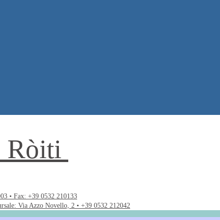
. Ròiti
003 • Fax: +39 0532 210133
ursale: Via Azzo Novello, 2 • +39 0532 212042