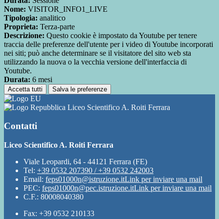
Durata:
Sessione
Nome:
VISITOR_INFO1_LIVE
Tipologia:
analitico
Proprieta:
Terza-parte
Descrizione:
Questo cookie è impostato da Youtube per tenere
traccia delle preferenze dell'utente per i video di Youtube incorporati
nei siti; può anche determinare se il visitatore del sito web sta
utilizzando la nuova o la vecchia versione dell'interfaccia di
Youtube.
Durata:
6 mesi
Accetta tutti
Salva le preferenze
Liceo Scientifico A. Roiti Ferrara
Contatti
Liceo Scientifico A. Roiti Ferrara
Viale Leopardi, 64 - 44121 Ferrara (FE)
Tel:
+39 0532 207390 / +39 0532 242003
Email:
feps01000n@istruzione.it
Link per inviare una mail
PEC:
feps01000n@pec.istruzione.it
Link per inviare una mail
C.F.: 80008040380
Fax: +39 0532 210133