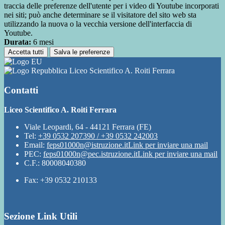
traccia delle preferenze dell'utente per i video di Youtube incorporati
nei siti; può anche determinare se il visitatore del sito web sta
utilizzando la nuova o la vecchia versione dell'interfaccia di
Youtube.
Durata:
6 mesi
Accetta tutti
Salva le preferenze
Liceo Scientifico A. Roiti Ferrara
Contatti
Liceo Scientifico A. Roiti Ferrara
Viale Leopardi, 64 - 44121 Ferrara (FE)
Tel:
+39 0532 207390 / +39 0532 242003
Email:
feps01000n@istruzione.it
Link per inviare una mail
PEC:
feps01000n@pec.istruzione.it
Link per inviare una mail
C.F.: 80008040380
Fax: +39 0532 210133
Sezione Link Utili