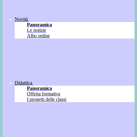
Novità
Panoramica
Le notizie
Albo online
Didattica
Panoramica
Offerta formativa
I progetti delle classi