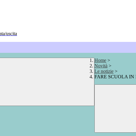
ata/uscita
Home
>
Novità
>
Le notizie
>
FARE SCUOLA IN 