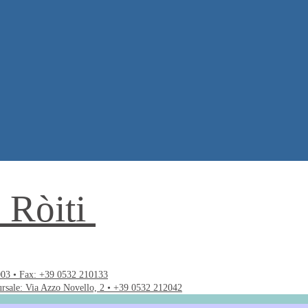
. Ròiti
003 • Fax: +39 0532 210133
ursale: Via Azzo Novello, 2 • +39 0532 212042