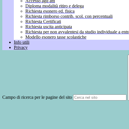
Accesso agli atti
Diploma modalità ritiro e delega
Richiesta esonero ed. fisica
Richiesta rimborso contrib. scol. con percentuali
Richiesta Certificati
Richiesta uscita anticipata
Richiesta per non avvalentesi da studio individuale a entr
Modello esonero tasse scolastiche
Info utili
Privacy
Campo di ricerca per le pagine del sito