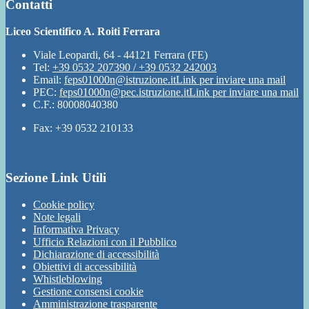
Contatti
Liceo Scientifico A. Roiti Ferrara
Viale Leopardi, 64 - 44121 Ferrara (FE)
Tel:
+39 0532 207390 / +39 0532 242003
Email:
feps01000n@istruzione.it
Link per inviare una mail
PEC:
feps01000n@pec.istruzione.it
Link per inviare una mail
C.F.: 80008040380
Fax: +39 0532 210133
Sezione Link Utili
Cookie policy
Note legali
Informativa Privacy
Ufficio Relazioni con il Pubblico
Dichiarazione di accessibilità
Obiettivi di accessibilità
Whistleblowing
Gestione consensi cookie
Amministrazione trasparente