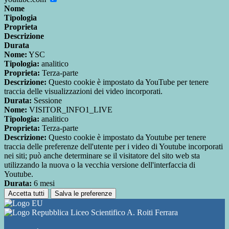
Nome
Tipologia
Proprieta
Descrizione
Durata
Nome:
YSC
Tipologia:
analitico
Proprieta:
Terza-parte
Descrizione:
Questo cookie è impostato da YouTube per tenere
traccia delle visualizzazioni dei video incorporati.
Durata:
Sessione
Nome:
VISITOR_INFO1_LIVE
Tipologia:
analitico
Proprieta:
Terza-parte
Descrizione:
Questo cookie è impostato da Youtube per tenere
traccia delle preferenze dell'utente per i video di Youtube incorporati
nei siti; può anche determinare se il visitatore del sito web sta
utilizzando la nuova o la vecchia versione dell'interfaccia di
Youtube.
Durata:
6 mesi
Accetta tutti
Salva le preferenze
Liceo Scientifico A. Roiti Ferrara