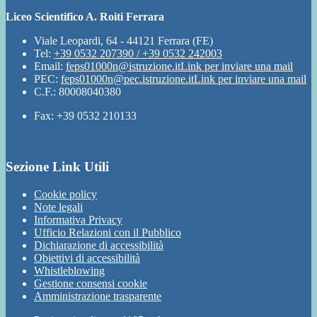
Liceo Scientifico A. Roiti Ferrara
Viale Leopardi, 64 - 44121 Ferrara (FE)
Tel:
+39 0532 207390 / +39 0532 242003
Email:
feps01000n@istruzione.it
Link per inviare una mail
PEC:
feps01000n@pec.istruzione.it
Link per inviare una mail
C.F.: 80008040380
Fax: +39 0532 210133
Sezione Link Utili
Cookie policy
Note legali
Informativa Privacy
Ufficio Relazioni con il Pubblico
Dichiarazione di accessibilità
Obiettivi di accessibilità
Whistleblowing
Gestione consensi cookie
Amministrazione trasparente