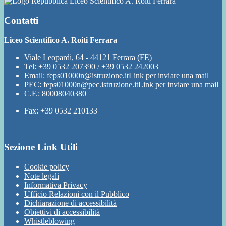
Liceo Scientifico A. Roiti Ferrara
Contatti
Liceo Scientifico A. Roiti Ferrara
Viale Leopardi, 64 - 44121 Ferrara (FE)
Tel:
+39 0532 207390 / +39 0532 242003
Email:
feps01000n@istruzione.it
Link per inviare una mail
PEC:
feps01000n@pec.istruzione.it
Link per inviare una mail
C.F.: 80008040380
Fax: +39 0532 210133
Sezione Link Utili
Cookie policy
Note legali
Informativa Privacy
Ufficio Relazioni con il Pubblico
Dichiarazione di accessibilità
Obiettivi di accessibilità
Whistleblowing