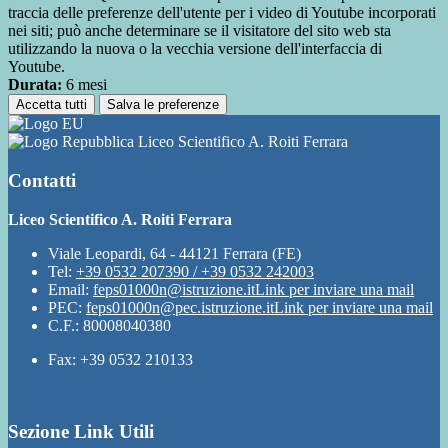
traccia delle preferenze dell'utente per i video di Youtube incorporati
nei siti; può anche determinare se il visitatore del sito web sta
utilizzando la nuova o la vecchia versione dell'interfaccia di
Youtube.
Durata:
6 mesi
Accetta tutti
Salva le preferenze
Liceo Scientifico A. Roiti Ferrara
Contatti
Liceo Scientifico A. Roiti Ferrara
Viale Leopardi, 64 - 44121 Ferrara (FE)
Tel:
+39 0532 207390 / +39 0532 242003
Email:
feps01000n@istruzione.it
Link per inviare una mail
PEC:
feps01000n@pec.istruzione.it
Link per inviare una mail
C.F.: 80008040380
Fax: +39 0532 210133
Sezione Link Utili