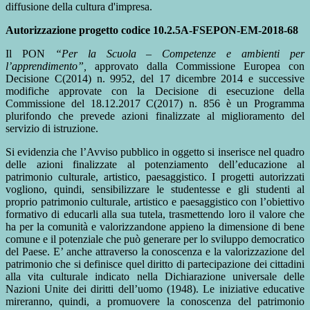
diffusione della cultura d'impresa.
Autorizzazione progetto codice 10.2.5A-FSEPON-EM-2018-68
Il PON
“
Per la Scuola
–
Competenze e ambienti per
l
’
apprendimento
”
,
approvato dalla Commissione Europea con
Decisione C(2014) n. 9952, del 17 dicembre 2014 e successive
modifiche approvate con la Decisione di esecuzione della
Commissione del 18.12.2017 C(2017) n. 856 è un Programma
plurifondo che prevede azioni finalizzate al miglioramento del
servizio di istruzione.
Si evidenzia che l’Avviso pubblico in oggetto si inserisce nel quadro
delle azioni finalizzate al potenziamento dell’educazione al
patrimonio culturale, artistico, paesaggistico. I progetti autorizzati
vogliono, quindi, sensibilizzare le studentesse e gli studenti al
proprio patrimonio culturale, artistico e paesaggistico con l’obiettivo
formativo di educarli alla sua tutela, trasmettendo loro il valore che
ha per la comunità e valorizzandone appieno la dimensione di bene
comune e il potenziale che può generare per lo sviluppo democratico
del Paese. E’ anche attraverso la conoscenza e la valorizzazione del
patrimonio che si definisce quel diritto di partecipazione dei cittadini
alla vita culturale indicato nella Dichiarazione universale delle
Nazioni Unite dei diritti dell’uomo (1948). Le iniziative educative
mireranno, quindi, a promuovere la conoscenza del patrimonio