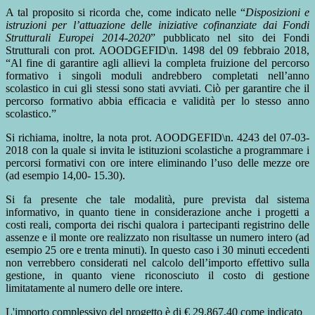
A tal proposito si ricorda che, come indicato nelle “
Disposizioni e
istruzioni per l
’
attuazione delle
iniziative cofinanziate dai Fondi
Strutturali Europei 2014-2020
” pubblicato nel sito dei Fondi
Strutturali con prot. AOODGEFID\n. 1498 del 09 febbraio 2018,
“Al fine di garantire agli allievi la completa fruizione del percorso
formativo i singoli moduli andrebbero completati nell’anno
scolastico in cui gli stessi sono stati avviati. Ciò per garantire che il
percorso formativo abbia efficacia e validità per lo stesso anno
scolastico.”
Si richiama, inoltre, la nota prot. AOODGEFID\n. 4243 del 07-03-
2018 con la quale si invita le istituzioni scolastiche a programmare i
percorsi formativi con ore intere eliminando l’uso delle mezze ore
(ad esempio 14,00- 15.30).
Si fa presente che tale modalità, pure prevista dal sistema
informativo, in quanto tiene in considerazione anche i progetti a
costi reali, comporta dei rischi qualora i partecipanti registrino delle
assenze e il monte ore realizzato non risultasse un numero intero (ad
esempio 25 ore e trenta minuti). In questo caso i 30 minuti eccedenti
non verrebbero considerati nel calcolo dell’importo effettivo sulla
gestione, in quanto viene riconosciuto il costo di gestione
limitatamente al numero delle ore intere.
L'importo complessivo del progetto è di € 29.867,40 come indicato