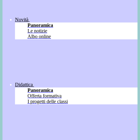
Novità
Panoramica
Le notizie
Albo online
Didattica
Panoramica
Offerta formativa
I progetti delle classi