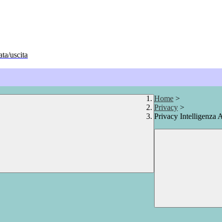
ata/uscita
Home
>
Privacy
>
Privacy Intelligenza A