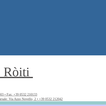
. Ròiti
003 • Fax: +39 0532 210133
ursale: Via Azzo Novello, 2 • +39 0532 212042