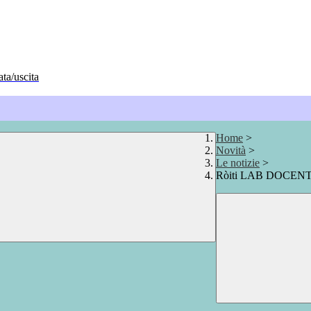
ata/uscita
Home
>
Novità
>
Le notizie
>
Ròiti LAB DOCENT