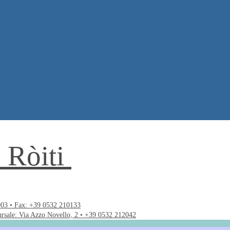
. Ròiti
003 • Fax: +39 0532 210133
ursale: Via Azzo Novello, 2 • +39 0532 212042