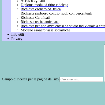
Accesso agli atti
Diploma modalità ritiro e delega
Richiesta esonero ed. fisica
Richiesta rimborso contrib. scol. con percentuali
Richiesta Certificati
Richiesta uscita anticipata
Richiesta per non avvalentesi da studio individuale a entr
Modello esonero tasse scolastiche
Info utili
Privacy
Campo di ricerca per le pagine del sito