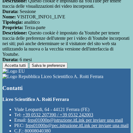
Descrizione:
Questo cookie è impostato da YouTube per tenere
traccia delle visualizzazioni dei video incorporati.
Durata:
Sessione
Nome:
VISITOR_INFO1_LIVE
Tipologia:
analitico
Proprieta:
Terza-parte
Descrizione:
Questo cookie è impostato da Youtube per tenere
traccia delle preferenze dell'utente per i video di Youtube incorporati
nei siti; può anche determinare se il visitatore del sito web sta
utilizzando la nuova o la vecchia versione dell'interfaccia di
Youtube.
Durata:
6 mesi
Accetta tutti
Salva le preferenze
Liceo Scientifico A. Roiti Ferrara
Contatti
Liceo Scientifico A. Roiti Ferrara
Viale Leopardi, 64 - 44121 Ferrara (FE)
Tel:
+39 0532 207390 / +39 0532 242003
Email:
feps01000n@istruzione.it
Link per inviare una mail
PEC:
feps01000n@pec.istruzione.it
Link per inviare una mail
C.F.: 80008040380