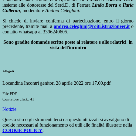
insieme alle dottoresse del Serd.D. di Ferrara
Linda Borra
e
Ilaria
Galleran
, moderatore
Andrea Celeghini
.
Si chiede di inviare conferma di partecipazione, entro il giorno
precedente, tramite mail a
andrea.celeghini@roiti.istruzioneer.it
o
contatto whatsapp al 3396240605.
Sono gradite domande scritte poste a
l relatore e alle relatrici in
vista dell'incontro
Allegati
Locandina Incontri genitori 28 aprile 2022 ore 17,00.pdf
File PDF
Contatore click: 41
Notizie
Questo sito o gli strumenti terzi da questo utilizzati si avvalgono di
cookie necessari al funzionamento ed utili alle finalità illustrate nella
COOKIE POLICY
.