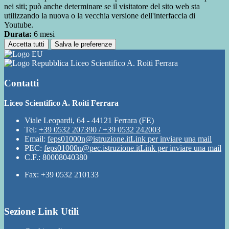
nei siti; può anche determinare se il visitatore del sito web sta
utilizzando la nuova o la vecchia versione dell'interfaccia di
Youtube.
Durata:
6 mesi
Accetta tutti
Salva le preferenze
Liceo Scientifico A. Roiti Ferrara
Contatti
Liceo Scientifico A. Roiti Ferrara
Viale Leopardi, 64 - 44121 Ferrara (FE)
Tel:
+39 0532 207390 / +39 0532 242003
Email:
feps01000n@istruzione.it
Link per inviare una mail
PEC:
feps01000n@pec.istruzione.it
Link per inviare una mail
C.F.: 80008040380
Fax: +39 0532 210133
Sezione Link Utili