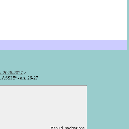
. 2026-2027
>
SSI 5ª - a.s. 26-27
Menu di navigazione