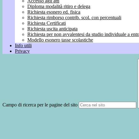
Accesso agli atti
Diploma modalità ritiro e delega
Richiesta esonero ed. fisica
Richiesta rimborso contrib. scol. con percentuali
Richiesta Certificati
Richiesta uscita anticipata
Richiesta per non avvalentesi da studio individuale a entr
Modello esonero tasse scolastiche
Info utili
Privacy
Campo di ricerca per le pagine del sito