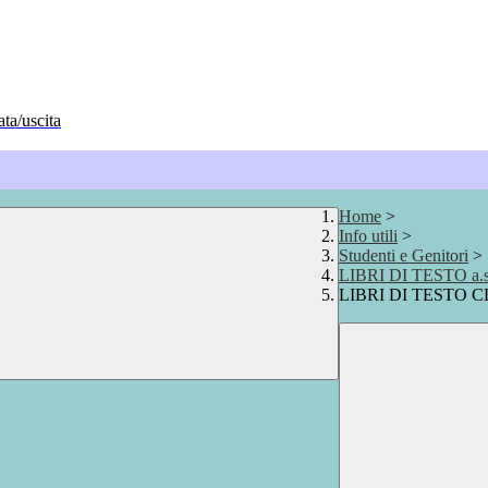
ata/uscita
Home
>
Info utili
>
Studenti e Genitori
>
LIBRI DI TESTO a.s
LIBRI DI TESTO CLA