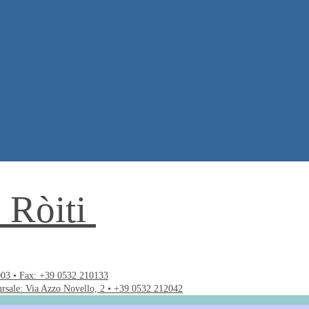
. Ròiti
003 • Fax: +39 0532 210133
ursale: Via Azzo Novello, 2 • +39 0532 212042