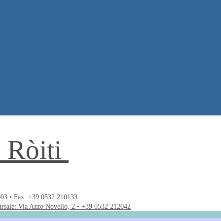
. Ròiti
003 • Fax: +39 0532 210133
ursale: Via Azzo Novello, 2 • +39 0532 212042