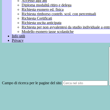
Accesso agli atti
Diploma modalità ritiro e delega
Richiesta esonero ed. fisica
Richiesta rimborso contrib. scol. con percentuali
Richiesta Certificati
Richiesta uscita anticipata
Richiesta per non avvalentesi da studio individuale a entr
Modello esonero tasse scolastiche
Info utili
Privacy
Campo di ricerca per le pagine del sito