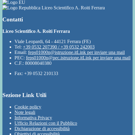
Liceo Scientifico A. Roiti Ferrara
Contatti
Liceo Scientifico A. Roiti Ferrara
Viale Leopardi, 64 - 44121 Ferrara (FE)
Tel:
+39 0532 207390 / +39 0532 242003
Email:
feps01000n@istruzione.it
Link per inviare una mail
PEC:
feps01000n@pec.istruzione.it
Link per inviare una mail
C.F.: 80008040380
Fax: +39 0532 210133
Sezione Link Utili
Cookie policy
Note legali
Informativa Privacy
Ufficio Relazioni con il Pubblico
Dichiarazione di accessibilità
Obiettivi di accessibilità