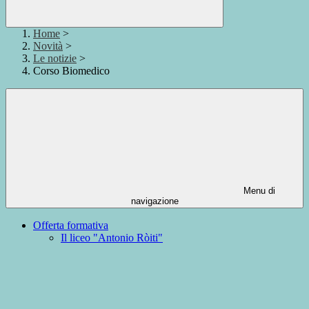
Home
>
Novità
>
Le notizie
>
Corso Biomedico
Menu di
navigazione
Offerta formativa
Il liceo "Antonio Ròiti"