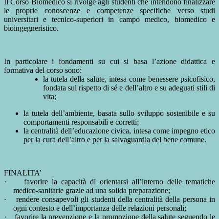
Il Corso Biomedico
si rivolge
agli studenti
che intendono finalizzare
le proprie
conoscenze e competenze specifiche verso studi
universitari e tecnico-superiori in campo medico, biomedico e
bioingegneristico.
In particolare i
fondamenti
su cui si basa l’azione didattica e
formativa del corso sono:
la tutela della salute, intesa come benessere psicofisico,
fondata sul rispetto di sé e dell’altro e su adeguati stili di
vita;
la tutela dell’ambiente, basata sullo sviluppo sostenibile e su
comportamenti responsabili e corretti;
la centralità dell’educazione civica, intesa come impegno etico
per la cura dell’altro e per la salvaguardia del bene comune.
FINALITA’
·
favorire la capacità di orientarsi all’interno delle tematiche
medico-sanitarie grazie ad una solida preparazione;
·
rendere consapevoli gli studenti della centralità della persona in
ogni contesto e dell’importanza delle relazioni personali;
·
favorire la prevenzione e la promozione della salute seguendo le