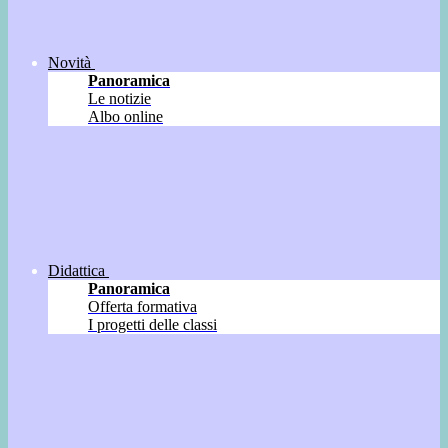
Novità
Panoramica
Le notizie
Albo online
Didattica
Panoramica
Offerta formativa
I progetti delle classi