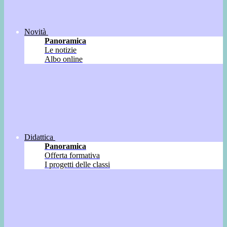
Novità
Panoramica
Le notizie
Albo online
Didattica
Panoramica
Offerta formativa
I progetti delle classi