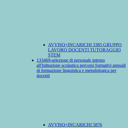
AVVISO+INCARICHI 3385 GRUPPO
LAVORO DOCENTI TUTORAGGIO
STEM
133469-selezione di personale interno
all'Istituzione scolastica percorsi formativi annuali
di formazione linguistica e metodologica per
docenti
AVVISO+INCARICHI 5876