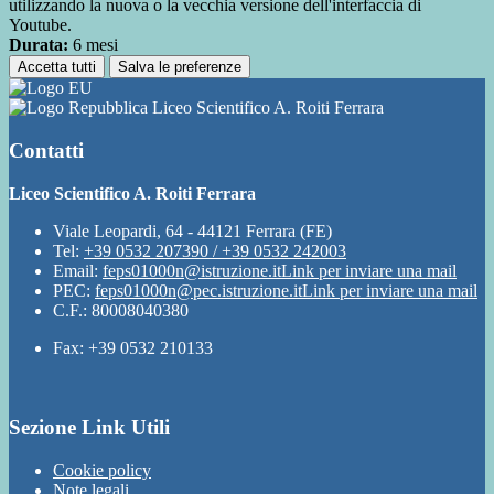
utilizzando la nuova o la vecchia versione dell'interfaccia di
Youtube.
Durata:
6 mesi
Accetta tutti
Salva le preferenze
Liceo Scientifico A. Roiti Ferrara
Contatti
Liceo Scientifico A. Roiti Ferrara
Viale Leopardi, 64 - 44121 Ferrara (FE)
Tel:
+39 0532 207390 / +39 0532 242003
Email:
feps01000n@istruzione.it
Link per inviare una mail
PEC:
feps01000n@pec.istruzione.it
Link per inviare una mail
C.F.: 80008040380
Fax: +39 0532 210133
Sezione Link Utili
Cookie policy
Note legali