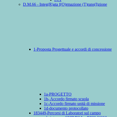
D.M.66 - Integ(R)ata f(O)rmazione (T)rans(I)zione
1-Proposta Progettuale e accordi di concessione
1a-PROGETTO
1b- Accordo firmato scuola
1c-Accordo firmato unità di missione
1d-documento protocollato
183449-Percorsi di Laboratori sul campo