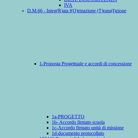
IVA
D.M.66 - Integ(R)ata f(O)rmazione (T)rans(I)zione
1-Proposta Progettuale e accordi di concessione
1a-PROGETTO
1b- Accordo firmato scuola
1c-Accordo firmato unità di missione
1d-documento protocollato