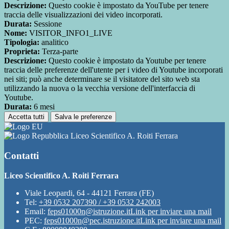
Descrizione:
Questo cookie è impostato da YouTube per tenere
traccia delle visualizzazioni dei video incorporati.
Durata:
Sessione
Nome:
VISITOR_INFO1_LIVE
Tipologia:
analitico
Proprieta:
Terza-parte
Descrizione:
Questo cookie è impostato da Youtube per tenere
traccia delle preferenze dell'utente per i video di Youtube incorporati
nei siti; può anche determinare se il visitatore del sito web sta
utilizzando la nuova o la vecchia versione dell'interfaccia di
Youtube.
Durata:
6 mesi
Accetta tutti
Salva le preferenze
Liceo Scientifico A. Roiti Ferrara
Contatti
Liceo Scientifico A. Roiti Ferrara
Viale Leopardi, 64 - 44121 Ferrara (FE)
Tel:
+39 0532 207390 / +39 0532 242003
Email:
feps01000n@istruzione.it
Link per inviare una mail
PEC:
feps01000n@pec.istruzione.it
Link per inviare una mail