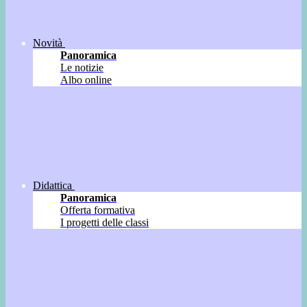
Novità
Panoramica
Le notizie
Albo online
Didattica
Panoramica
Offerta formativa
I progetti delle classi