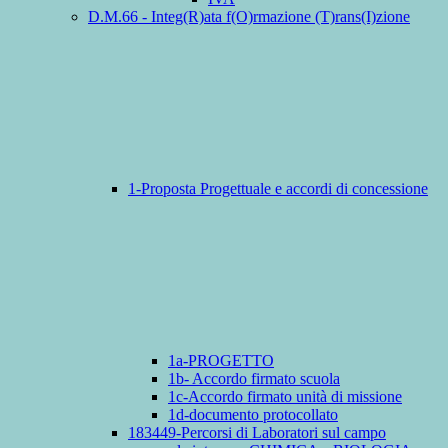
D.M.66 - Integ(R)ata f(O)rmazione (T)rans(I)zione
1-Proposta Progettuale e accordi di concessione
1a-PROGETTO
1b- Accordo firmato scuola
1c-Accordo firmato unità di missione
1d-documento protocollato
183449-Percorsi di Laboratori sul campo