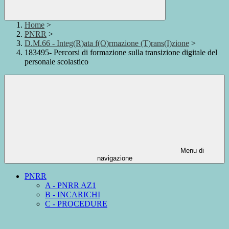
Home
>
PNRR
>
D.M.66 - Integ(R)ata f(O)rmazione (T)rans(I)zione
>
183495- Percorsi di formazione sulla transizione digitale del
personale scolastico
Menu di
navigazione
PNRR
A - PNRR AZ1
B - INCARICHI
C - PROCEDURE