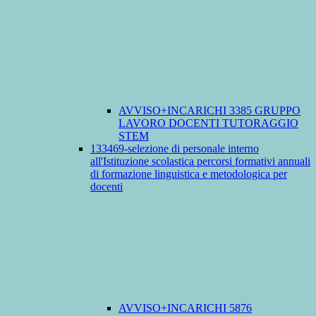
AVVISO+INCARICHI 3385 GRUPPO
LAVORO DOCENTI TUTORAGGIO
STEM
133469-selezione di personale interno
all'Istituzione scolastica percorsi formativi annuali
di formazione linguistica e metodologica per
docenti
AVVISO+INCARICHI 5876