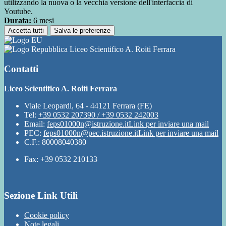
utilizzando la nuova o la vecchia versione dell'interfaccia di
Youtube.
Durata:
6 mesi
Accetta tutti
Salva le preferenze
Liceo Scientifico A. Roiti Ferrara
Contatti
Liceo Scientifico A. Roiti Ferrara
Viale Leopardi, 64 - 44121 Ferrara (FE)
Tel:
+39 0532 207390 / +39 0532 242003
Email:
feps01000n@istruzione.it
Link per inviare una mail
PEC:
feps01000n@pec.istruzione.it
Link per inviare una mail
C.F.: 80008040380
Fax: +39 0532 210133
Sezione Link Utili
Cookie policy
Note legali