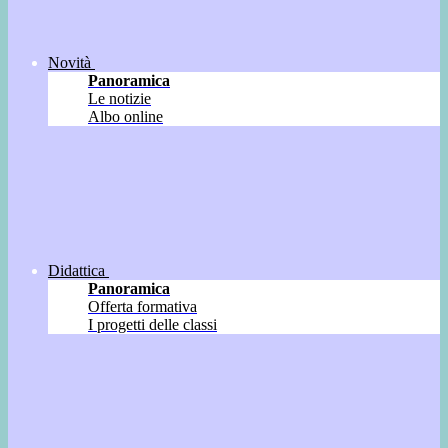
Novità
Panoramica
Le notizie
Albo online
Didattica
Panoramica
Offerta formativa
I progetti delle classi