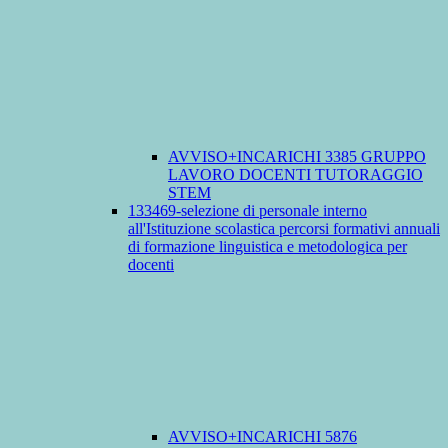
AVVISO+INCARICHI 3385 GRUPPO
LAVORO DOCENTI TUTORAGGIO
STEM
133469-selezione di personale interno
all'Istituzione scolastica percorsi formativi annuali
di formazione linguistica e metodologica per
docenti
AVVISO+INCARICHI 5876