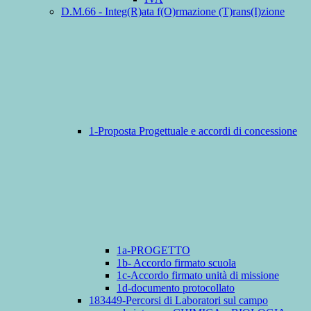
D.M.66 - Integ(R)ata f(O)rmazione (T)rans(I)zione
1-Proposta Progettuale e accordi di concessione
1a-PROGETTO
1b- Accordo firmato scuola
1c-Accordo firmato unità di missione
1d-documento protocollato
183449-Percorsi di Laboratori sul campo