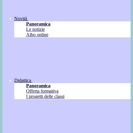
Novità
Panoramica
Le notizie
Albo online
Didattica
Panoramica
Offerta formativa
I progetti delle classi