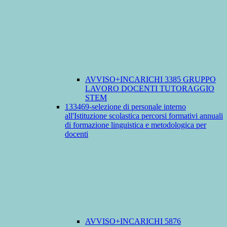
AVVISO+INCARICHI 3385 GRUPPO
LAVORO DOCENTI TUTORAGGIO
STEM
133469-selezione di personale interno
all'Istituzione scolastica percorsi formativi annuali
di formazione linguistica e metodologica per
docenti
AVVISO+INCARICHI 5876