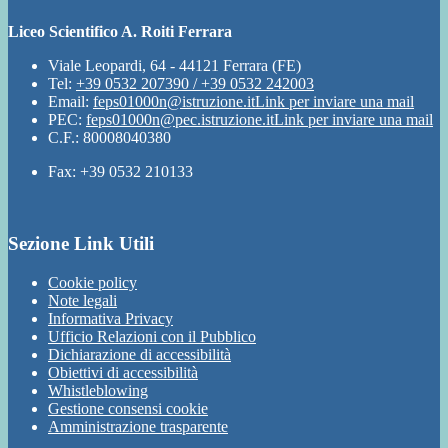
Liceo Scientifico A. Roiti Ferrara
Viale Leopardi, 64 - 44121 Ferrara (FE)
Tel:
+39 0532 207390 / +39 0532 242003
Email:
feps01000n@istruzione.it
Link per inviare una mail
PEC:
feps01000n@pec.istruzione.it
Link per inviare una mail
C.F.: 80008040380
Fax: +39 0532 210133
Sezione Link Utili
Cookie policy
Note legali
Informativa Privacy
Ufficio Relazioni con il Pubblico
Dichiarazione di accessibilità
Obiettivi di accessibilità
Whistleblowing
Gestione consensi cookie
Amministrazione trasparente