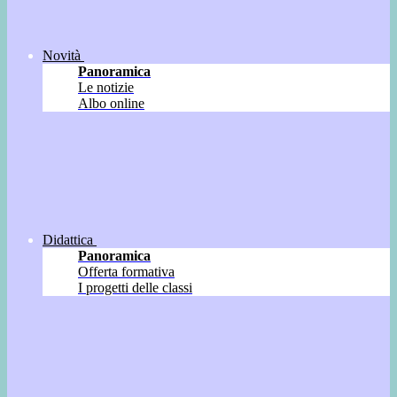
Novità
Panoramica
Le notizie
Albo online
Didattica
Panoramica
Offerta formativa
I progetti delle classi