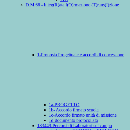
D.M.66 - Integ(R)ata f(O)rmazione (T)rans(I)zione
1-Proposta Progettuale e accordi di concessione
1a-PROGETTO
1b- Accordo firmato scuola
1c-Accordo firmato unità di missione
1d-documento protocollato
183449-Percorsi di Laboratori sul campo