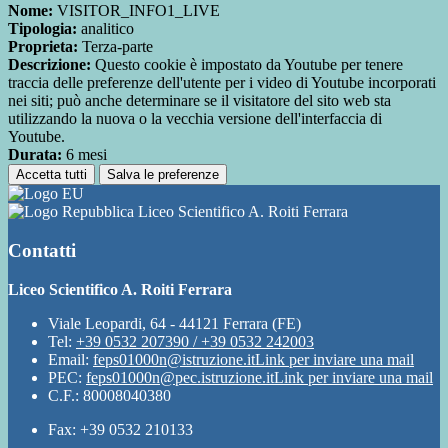
Nome:
VISITOR_INFO1_LIVE
Tipologia:
analitico
Proprieta:
Terza-parte
Descrizione:
Questo cookie è impostato da Youtube per tenere
traccia delle preferenze dell'utente per i video di Youtube incorporati
nei siti; può anche determinare se il visitatore del sito web sta
utilizzando la nuova o la vecchia versione dell'interfaccia di
Youtube.
Durata:
6 mesi
Accetta tutti
Salva le preferenze
Liceo Scientifico A. Roiti Ferrara
Contatti
Liceo Scientifico A. Roiti Ferrara
Viale Leopardi, 64 - 44121 Ferrara (FE)
Tel:
+39 0532 207390 / +39 0532 242003
Email:
feps01000n@istruzione.it
Link per inviare una mail
PEC:
feps01000n@pec.istruzione.it
Link per inviare una mail
C.F.: 80008040380
Fax: +39 0532 210133