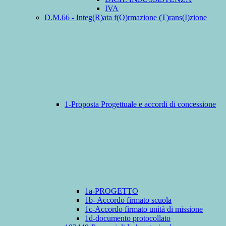
IVA
D.M.66 - Integ(R)ata f(O)rmazione (T)rans(I)zione
1-Proposta Progettuale e accordi di concessione
1a-PROGETTO
1b- Accordo firmato scuola
1c-Accordo firmato unità di missione
1d-documento protocollato