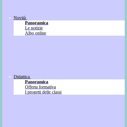
Novità
Panoramica
Le notizie
Albo online
Didattica
Panoramica
Offerta formativa
I progetti delle classi