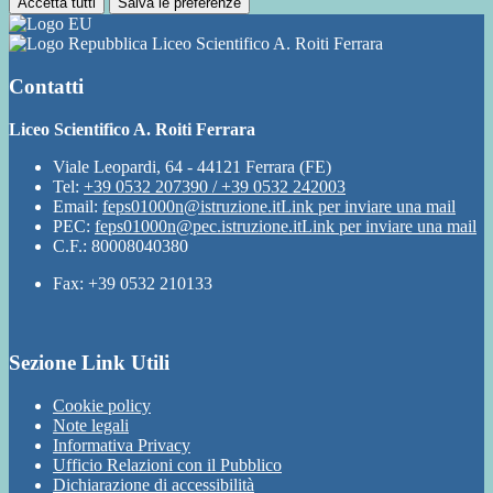
Accetta tutti
Salva le preferenze
Liceo Scientifico A. Roiti Ferrara
Contatti
Liceo Scientifico A. Roiti Ferrara
Viale Leopardi, 64 - 44121 Ferrara (FE)
Tel:
+39 0532 207390 / +39 0532 242003
Email:
feps01000n@istruzione.it
Link per inviare una mail
PEC:
feps01000n@pec.istruzione.it
Link per inviare una mail
C.F.: 80008040380
Fax: +39 0532 210133
Sezione Link Utili
Cookie policy
Note legali
Informativa Privacy
Ufficio Relazioni con il Pubblico
Dichiarazione di accessibilità