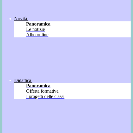
Novità
Panoramica
Le notizie
Albo online
Didattica
Panoramica
Offerta formativa
I progetti delle classi