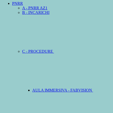
PNRR
A - PNRR AZ1
B - INCARICHI
C - PROCEDURE
AULA IMMERSIVA - FABVISION