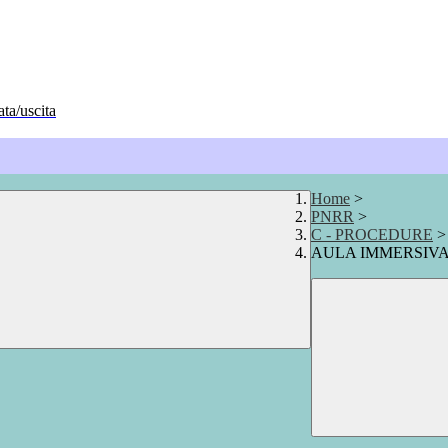
ata/uscita
Home
>
PNRR
>
C - PROCEDURE
>
AULA IMMERSIVA 