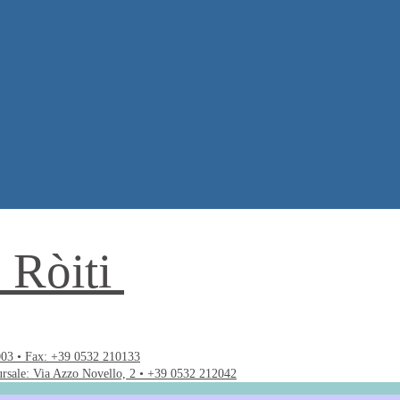
. Ròiti
003 • Fax: +39 0532 210133
ursale: Via Azzo Novello, 2 • +39 0532 212042