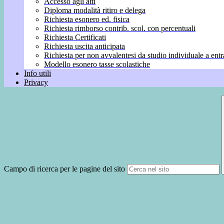
Accesso agli atti
Diploma modalità ritiro e delega
Richiesta esonero ed. fisica
Richiesta rimborso contrib. scol. con percentuali
Richiesta Certificati
Richiesta uscita anticipata
Richiesta per non avvalentesi da studio individuale a entr
Modello esonero tasse scolastiche
Info utili
Privacy
Campo di ricerca per le pagine del sito