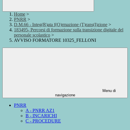
Home
>
PNRR
>
D.M.66 - Integ(R)ata f(O)rmazione (T)rans(I)zione
>
183495- Percorsi di formazione sulla transizione digitale del
personale scolastico
>
AVVISO FORMATORE 10325_FELLONI
Menu di
navigazione
PNRR
A - PNRR AZ1
B - INCARICHI
C - PROCEDURE