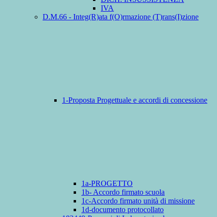
IVA
D.M.66 - Integ(R)ata f(O)rmazione (T)rans(I)zione
1-Proposta Progettuale e accordi di concessione
1a-PROGETTO
1b- Accordo firmato scuola
1c-Accordo firmato unità di missione
1d-documento protocollato