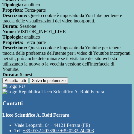
Tipologia:
analitico
Proprieta:
Terza-parte
Descrizione:
Questo cookie è impostato da YouTube per tenere
traccia delle visualizzazioni dei video incorporati.
Durata:
Sessione
Nome:
VISITOR_INFO1_LIVE
Tipologia:
analitico
Proprieta:
Terza-parte
Descrizione:
Questo cookie è impostato da Youtube per tenere
traccia delle preferenze dell'utente per i video di Youtube incorporati
nei siti; può anche determinare se il visitatore del sito web sta
utilizzando la nuova o la vecchia versione dell'interfaccia di
Youtube.
Durata:
6 mesi
Accetta tutti
Salva le preferenze
Liceo Scientifico A. Roiti Ferrara
Contatti
Liceo Scientifico A. Roiti Ferrara
Viale Leopardi, 64 - 44121 Ferrara (FE)
Tel:
+39 0532 207390 / +39 0532 242003