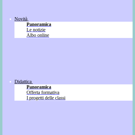
Novità
Panoramica
Le notizie
Albo online
Didattica
Panoramica
Offerta formativa
I progetti delle classi