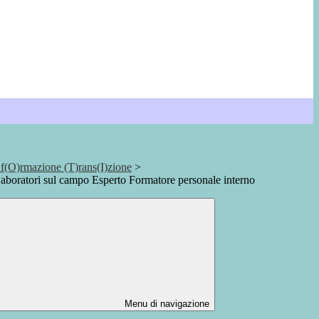
 f(O)rmazione (T)rans(I)zione
>
aboratori sul campo Esperto Formatore personale interno
Menu di navigazione