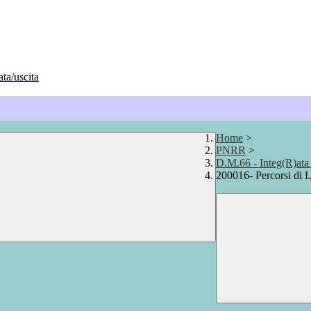
ata/uscita
Home
>
PNRR
>
D.M.66 - Integ(R)ata
200016- Percorsi di L