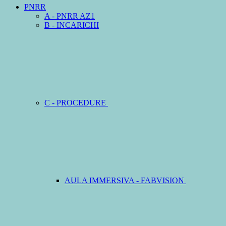
PNRR
A - PNRR AZ1
B - INCARICHI
C - PROCEDURE
AULA IMMERSIVA - FABVISION