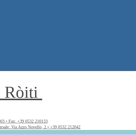
. Ròiti
003 • Fax: +39 0532 210133
ursale: Via Azzo Novello, 2 • +39 0532 212042