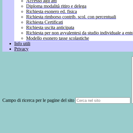
Accesso agli atti
Diploma modalità ritiro e delega
Richiesta esonero ed. fisica
Richiesta rimborso contrib. scol. con percentuali
Richiesta Certificati
Richiesta uscita anticipata
Richiesta per non avvalentesi da studio individuale a entr
Modello esonero tasse scolastiche
Info utili
Privacy
Campo di ricerca per le pagine del sito