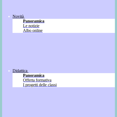
Novità
Panoramica
Le notizie
Albo online
Didattica
Panoramica
Offerta formativa
I progetti delle classi