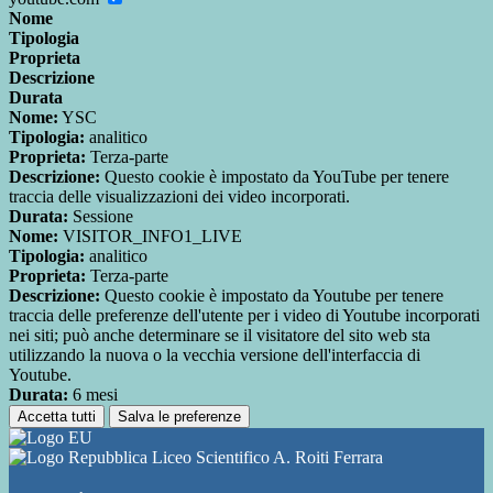
Nome
Tipologia
Proprieta
Descrizione
Durata
Nome:
YSC
Tipologia:
analitico
Proprieta:
Terza-parte
Descrizione:
Questo cookie è impostato da YouTube per tenere
traccia delle visualizzazioni dei video incorporati.
Durata:
Sessione
Nome:
VISITOR_INFO1_LIVE
Tipologia:
analitico
Proprieta:
Terza-parte
Descrizione:
Questo cookie è impostato da Youtube per tenere
traccia delle preferenze dell'utente per i video di Youtube incorporati
nei siti; può anche determinare se il visitatore del sito web sta
utilizzando la nuova o la vecchia versione dell'interfaccia di
Youtube.
Durata:
6 mesi
Accetta tutti
Salva le preferenze
Liceo Scientifico A. Roiti Ferrara