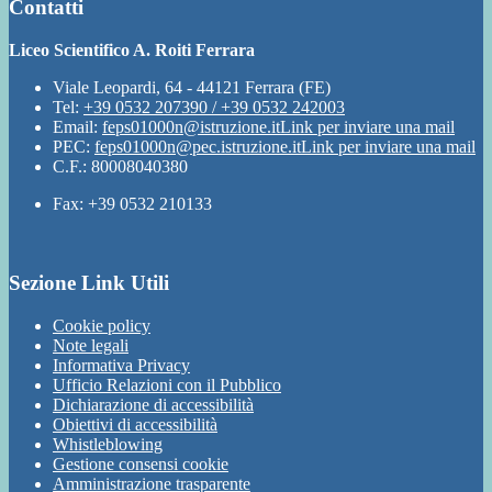
Contatti
Liceo Scientifico A. Roiti Ferrara
Viale Leopardi, 64 - 44121 Ferrara (FE)
Tel:
+39 0532 207390 / +39 0532 242003
Email:
feps01000n@istruzione.it
Link per inviare una mail
PEC:
feps01000n@pec.istruzione.it
Link per inviare una mail
C.F.: 80008040380
Fax: +39 0532 210133
Sezione Link Utili
Cookie policy
Note legali
Informativa Privacy
Ufficio Relazioni con il Pubblico
Dichiarazione di accessibilità
Obiettivi di accessibilità
Whistleblowing
Gestione consensi cookie
Amministrazione trasparente