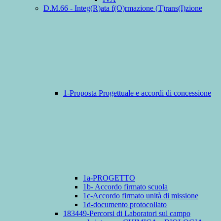
D.M.66 - Integ(R)ata f(O)rmazione (T)rans(I)zione
1-Proposta Progettuale e accordi di concessione
1a-PROGETTO
1b- Accordo firmato scuola
1c-Accordo firmato unità di missione
1d-documento protocollato
183449-Percorsi di Laboratori sul campo