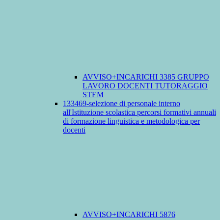
AVVISO+INCARICHI 3385 GRUPPO
LAVORO DOCENTI TUTORAGGIO
STEM
133469-selezione di personale interno
all'Istituzione scolastica percorsi formativi annuali
di formazione linguistica e metodologica per
docenti
AVVISO+INCARICHI 5876