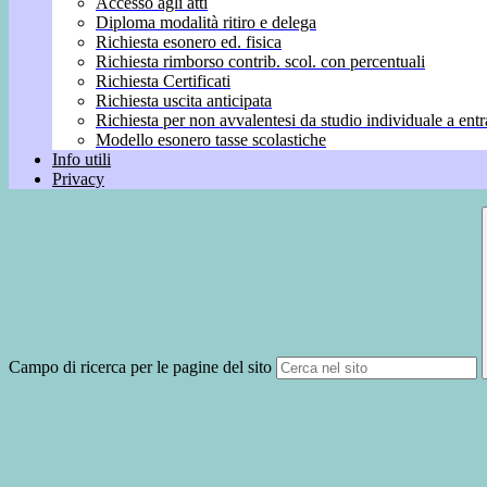
Accesso agli atti
Diploma modalità ritiro e delega
Richiesta esonero ed. fisica
Richiesta rimborso contrib. scol. con percentuali
Richiesta Certificati
Richiesta uscita anticipata
Richiesta per non avvalentesi da studio individuale a entr
Modello esonero tasse scolastiche
Info utili
Privacy
Campo di ricerca per le pagine del sito