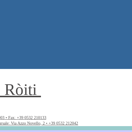
. Ròiti
003 • Fax: +39 0532 210133
ursale: Via Azzo Novello, 2 • +39 0532 212042