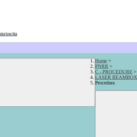
ata/uscita
Home
>
PNRR
>
C - PROCEDURE
>
LASER BEAMBOX 
Procedura