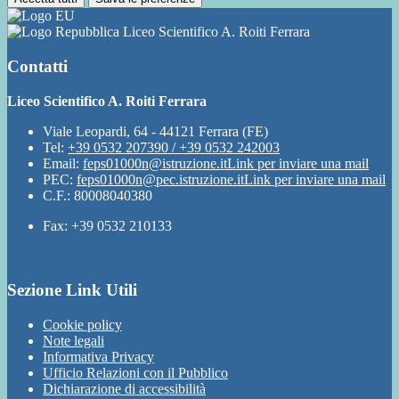
Liceo Scientifico A. Roiti Ferrara
Contatti
Liceo Scientifico A. Roiti Ferrara
Viale Leopardi, 64 - 44121 Ferrara (FE)
Tel:
+39 0532 207390 / +39 0532 242003
Email:
feps01000n@istruzione.it
Link per inviare una mail
PEC:
feps01000n@pec.istruzione.it
Link per inviare una mail
C.F.: 80008040380
Fax: +39 0532 210133
Sezione Link Utili
Cookie policy
Note legali
Informativa Privacy
Ufficio Relazioni con il Pubblico
Dichiarazione di accessibilità