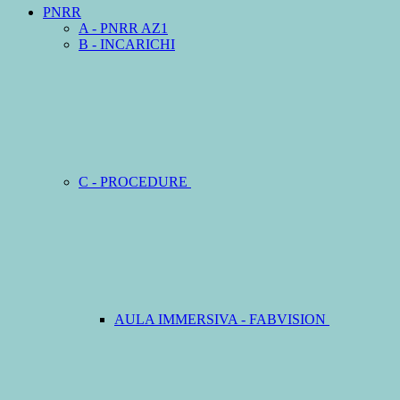
PNRR
A - PNRR AZ1
B - INCARICHI
C - PROCEDURE
AULA IMMERSIVA - FABVISION