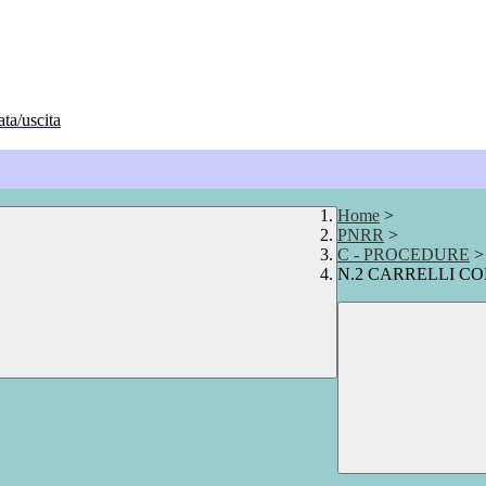
ata/uscita
Home
>
PNRR
>
C - PROCEDURE
>
N.2 CARRELLI CO