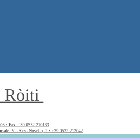
. Ròiti
003 • Fax: +39 0532 210133
ursale: Via Azzo Novello, 2 • +39 0532 212042