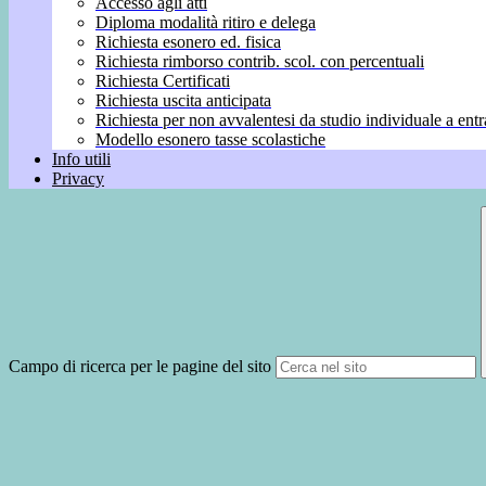
Accesso agli atti
Diploma modalità ritiro e delega
Richiesta esonero ed. fisica
Richiesta rimborso contrib. scol. con percentuali
Richiesta Certificati
Richiesta uscita anticipata
Richiesta per non avvalentesi da studio individuale a entr
Modello esonero tasse scolastiche
Info utili
Privacy
Campo di ricerca per le pagine del sito