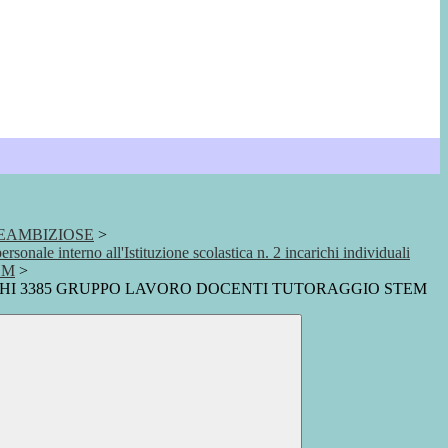
EAMBIZIOSE
>
rsonale interno all'Istituzione scolastica n. 2 incarichi individuali
TEM
>
HI 3385 GRUPPO LAVORO DOCENTI TUTORAGGIO STEM