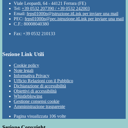
Viale Leopardi, 64 - 44121 Ferrara (FE)
Tel:
+39 0532 207390 / +39 0532 242003
Email:
feps01000n@istruzione.it
Link per inviare una mail
PEC:
feps01000n@pec.istruzione.it
Link per inviare una mail
C.F.: 80008040380
Fax: +39 0532 210133
Sezione Link Utili
Cookie policy
Note legali
Informativa Privacy
Ufficio Relazioni con il Pubblico
Dichiarazione di accessibilità
Obiettivi di accessibilità
Whistleblowing
Gestione consensi cookie
Amministrazione trasparente
Pagina visualizzata
106
volte
Sezione Copyright