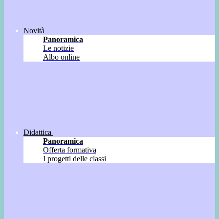
Novità
Panoramica
Le notizie
Albo online
Didattica
Panoramica
Offerta formativa
I progetti delle classi