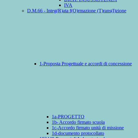
IVA
D.M.66 - Integ(R)ata f(O)rmazione (T)rans(I)zione
1-Proposta Progettuale e accordi di concessione
1a-PROGETTO
1b- Accordo firmato scuola
1c-Accordo firmato unità di missione
1d-documento protocollato